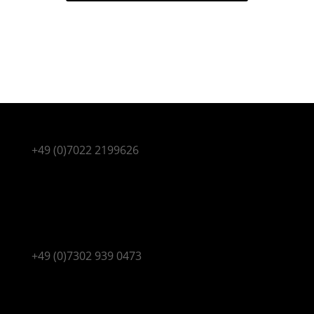
SHOWROOM
Hohes Gestade 3-5 | 72622 Nürtingen
+49 (0)7022 2199626
Mi | Fr 15 – 19 Uhr
Termine nur nach Vereinbarung
SHOWROOM
Hauptstr. 22 | 89284 Pfaffenhofen
+49 (0)7302 939 0473
Mo | Mi | Fr 15 – 19:00 Uhr
und nach Vereinbarung
KONTAKT