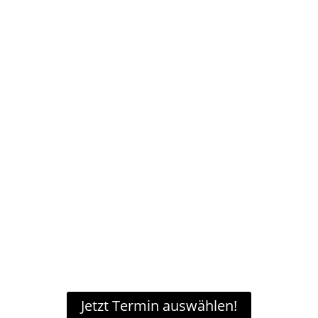
BESUCHEN SIE UNSERE SHOWROOMs
IN NÜRTINGEN UND BEI ULM
FLIESEN, PARKETT, VINYL
Bei uns finden Sie wahre
Bodenschätze! Lassen Sie sich
beraten und suchen Sie in Ruhe aus,
welches Material für Ihr
Wohlfühlzuhause oder Ihr Projekt das
Richtige ist.
Mit Klick auf den Button können Sie
direkt einen Termin vereinbaren.
Jetzt Termin auswählen!